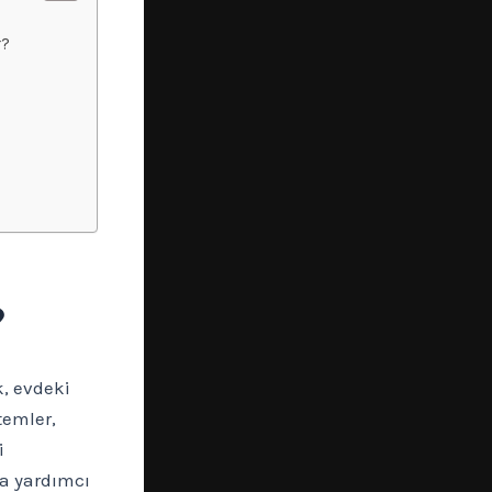
r?
?
k, evdeki
temler,
i
da yardımcı