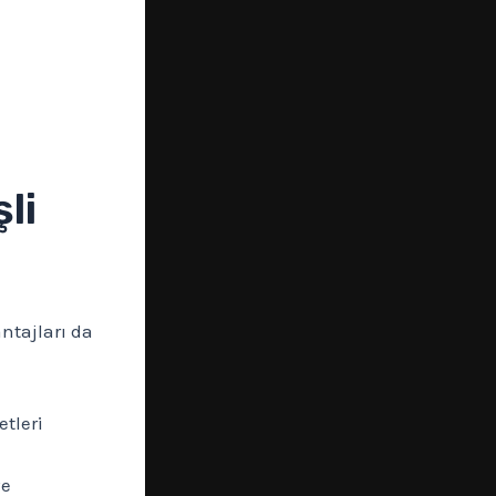
li
ntajları da
etleri
ve