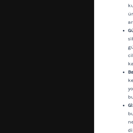
ku
ür
ar
Gü
si
gü
ci
k
Ba
ke
yo
b
Gi
bu
ne
di