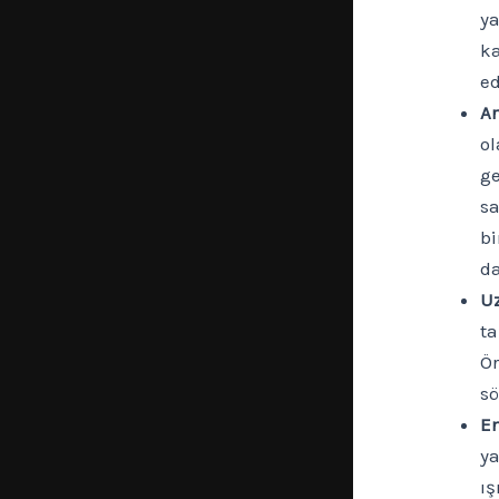
ya
ka
ed
Ar
ol
ge
sa
bi
da
Uz
ta
Ör
sö
En
ya
ış