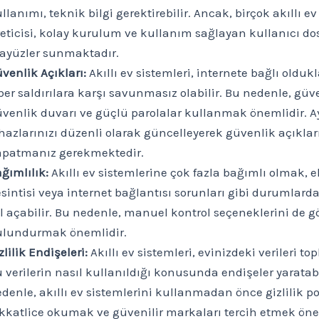
llanımı, teknik bilgi gerektirebilir. Ancak, birçok akıllı ev
eticisi, kolay kurulum ve kullanım sağlayan kullanıcı do
ayüzler sunmaktadır.
venlik Açıkları:
Akıllı ev sistemleri, internete bağlı oldukl
ber saldırılara karşı savunmasız olabilir. Bu nedenle, güve
venlik duvarı ve güçlü parolalar kullanmak önemlidir. Ay
hazlarınızı düzenli olarak güncelleyerek güvenlik açıklar
apatmanız gerekmektedir.
ğımlılık:
Akıllı ev sistemlerine çok fazla bağımlı olmak, e
sintisi veya internet bağlantısı sorunları gibi durumlard
l açabilir. Bu nedenle, manuel kontrol seçeneklerini de 
ulundurmak önemlidir.
zlilik Endişeleri:
Akıllı ev sistemleri, evinizdeki verileri top
 verilerin nasıl kullanıldığı konusunda endişeler yaratabi
denle, akıllı ev sistemlerini kullanmadan önce gizlilik pol
kkatlice okumak ve güvenilir markaları tercih etmek öne