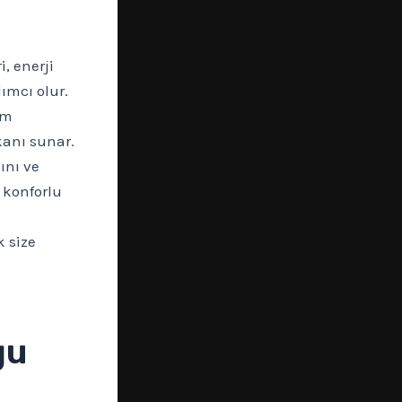
, enerji
ımcı olur.
rm
kanı sunar.
ını ve
 konforlu
k size
ğu