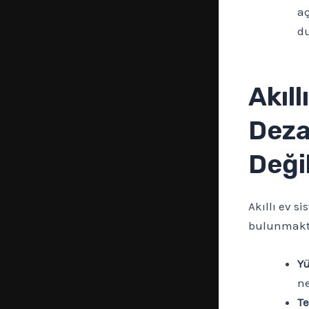
aç
du
Akıll
Deza
Değil
Akıllı ev s
bulunmakt
Yü
ne
Te