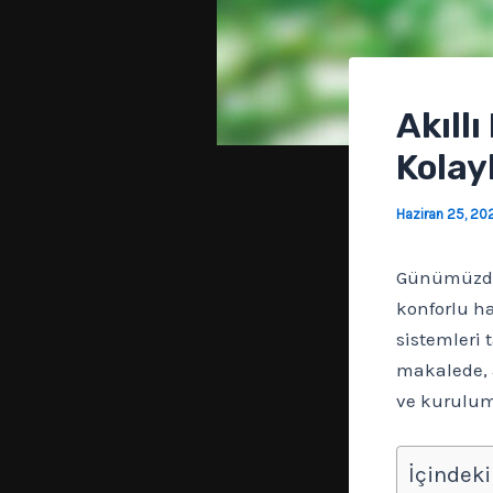
Akıll
Kolay
Haziran 25, 20
Günümüzde t
konforlu hal
sistemleri 
makalede, a
ve kurulum
İçindeki