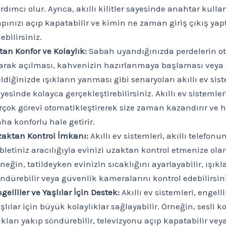
rdımcı olur. Ayrıca, akıllı kilitler sayesinde anahtar kul
pınızı açıp kapatabilir ve kimin ne zaman giriş çıkış yapt
ebilirsiniz.
tan Konfor ve Kolaylık:
Sabah uyandığınızda perdelerin o
arak açılması, kahvenizin hazırlanmaya başlaması veya
ldiğinizde ışıkların yanması gibi senaryoları akıllı ev sis
yesinde kolayca gerçekleştirebilirsiniz. Akıllı ev sistemler
rçok görevi otomatikleştirerek size zaman kazandırır ve h
ha konforlu hale getirir.
aktan Kontrol İmkanı:
Akıllı ev sistemleri, akıllı telefon
bletiniz aracılığıyla evinizi uzaktan kontrol etmenize ola
neğin, tatildeyken evinizin sıcaklığını ayarlayabilir, ışıkl
ndürebilir veya güvenlik kameralarını kontrol edebilirsini
gelliler ve Yaşlılar İçin Destek:
Akıllı ev sistemleri, engelli
şlılar için büyük kolaylıklar sağlayabilir. Örneğin, sesli 
ıkları yakıp söndürebilir, televizyonu açıp kapatabilir vey