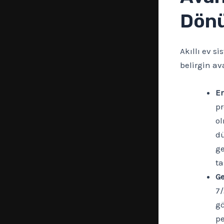
Dönü
Akıllı ev s
belirgin av
En
pr
ol
dü
ge
ta
Ge
7/
gö
pe