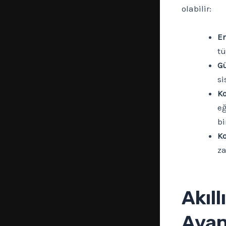
olabilir:
En
tü
Gü
si
Ko
eğ
bi
Ko
za
Akıl
Avant