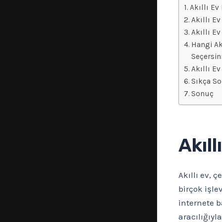
Akıllı Ev
Akıllı E
Akıllı Ev
Hangi Ak
Seçersin
Akıllı E
Sıkça So
Sonuç
Akıll
Akıllı ev, ç
birçok işle
internete b
aracılığıyl