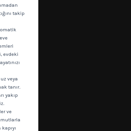
lanmadan
ığını takip
tomatik
 eve
temleri
i, evdeki
ayatınızı
unuz veya
nak tanır.
arı yakıp
z.
ler ve
komutlarla
a kapıyı