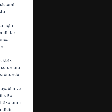
 sistemi
stu
arı için
nilir bir
rıca,
ını
lektrik
a sorunlara
göz önünde
layabilir ve
lir. Bu
itikalarını
mlidir.