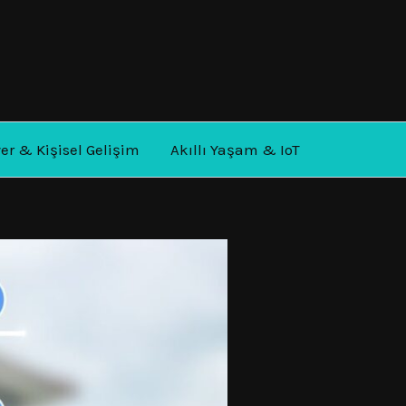
yer & Kişisel Gelişim
Akıllı Yaşam & IoT