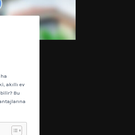
aha
i, akıllı ev
bilir? Bu
antajlarına