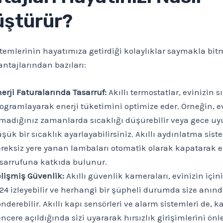
ştürür?
istemlerinin hayatımıza getirdiği kolaylıklar saymakla bitm
antajlarından bazıları:
erji Faturalarında Tasarruf:
Akıllı termostatlar, evinizin s
ogramlayarak enerji tüketimini optimize eder. Örneğin, e
madığınız zamanlarda sıcaklığı düşürebilir veya gece u
şük bir sıcaklık ayarlayabilirsiniz. Akıllı aydınlatma siste
reksiz yere yanan lambaları otomatik olarak kapatarak e
sarrufuna katkıda bulunur.
lişmiş Güvenlik:
Akıllı güvenlik kameraları, evinizin içini
24 izleyebilir ve herhangi bir şüpheli durumda size anınd
nderebilir. Akıllı kapı sensörleri ve alarm sistemleri de, k
ncere açıldığında sizi uyararak hırsızlık girişimlerini ön