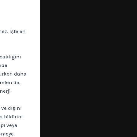
ez. İşte en
ıcaklığını
vde
yurken daha
mleri de,
nerji
 ve dışını
a bildirim
apı veya
lemeye