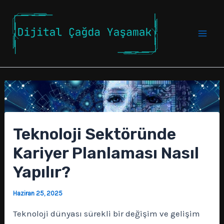
İçeriğe
atla
Mai
Men
Teknoloji Sektöründe
Kariyer Planlaması Nasıl
Yapılır?
Haziran 25, 2025
Teknoloji dünyası sürekli bir değişim ve gelişim