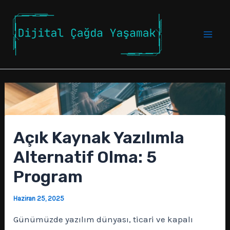
İçeriğe
atla
Mai
Men
Açık Kaynak Yazılımla
Alternatif Olma: 5
Program
Haziran 25, 2025
Günümüzde yazılım dünyası, ticari ve kapalı