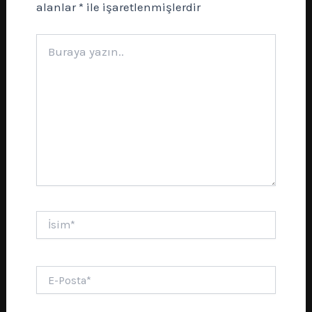
alanlar
*
ile işaretlenmişlerdir
Buraya
yazın..
İsim*
E-
Posta*