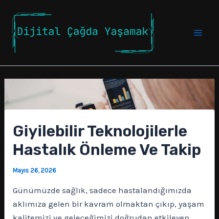
İçeriğe
atla
Mai
Men
Giyilebilir Teknolojilerle
Hastalık Önleme Ve Takip
Mayıs 26, 2026
Günümüzde sağlık, sadece hastalandığımızda
aklımıza gelen bir kavram olmaktan çıkıp, yaşam
kalitemizi ve geleceğimizi doğrudan etkileyen