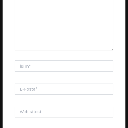
İsim*
E-
Posta*
Web
sitesi