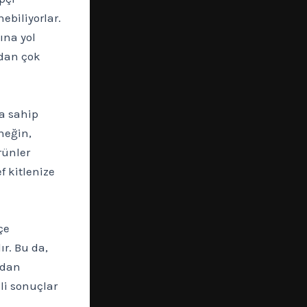
ebiliyorlar.
ına yol
ndan çok
na sahip
neğin,
rünler
f kitlenize
çe
ır. Bu da,
ndan
li sonuçlar