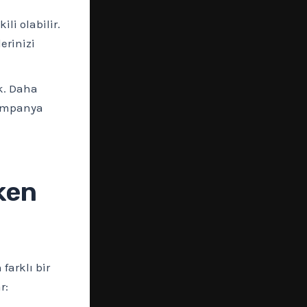
li olabilir.
erinizi
k. Daha
kampanya
ken
farklı bir
r: