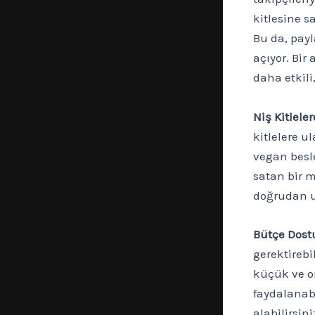
kitlesine s
Bu da, payl
açıyor. Bir
daha etkili
Niş Kitlele
kitlelere u
vegan besl
satan bir m
doğrudan ul
Bütçe Dost
gerektirebi
küçük ve or
faydalanab
alabilirsini