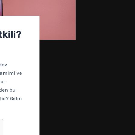
kili?
dev
 samimi ve
ro-
eden bu
ler? Gelin