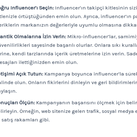
ğru Influencer’ı Seçin:
Influencer’ın takipçi kitlesinin siz
tlenizle örtüştüğünden emin olun. Ayrıca, influencer’ın p
eriklerin markanızın değerleriyle uyumlu olmasına dikkat
antik Olmalarına İzin Verin:
Mikro-influencer’lar, samimiy
venilirlikleri sayesinde başarılı olurlar. Onlara sıkı kura
rine, kendi tarzlarında içerik üretmelerine izin verin. Sa
sajları ilettiğinizden emin olun.
etişimi Açık Tutun:
Kampanya boyunca influencer’la sürekl
linde olun. Onların fikirlerini dinleyin ve geri bildirimleri
ylaşın.
nuçları Ölçün:
Kampanyanın başarısını ölçmek için belirl
lirleyin. Örneğin, web sitenize gelen trafik, sosyal medya 
 satış rakamları gibi.