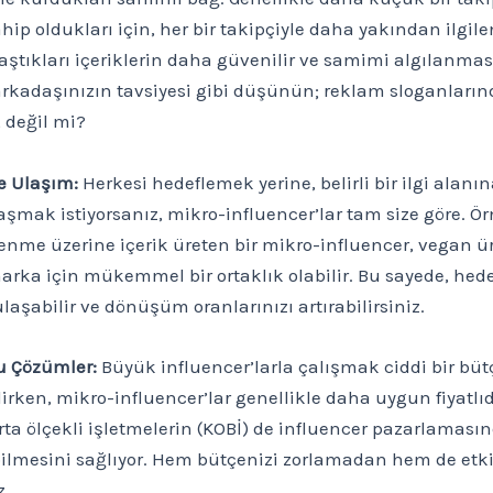
ahip oldukları için, her bir takipçiyle daha yakından ilgilen
aştıkları içeriklerin daha güvenilir ve samimi algılanmas
 arkadaşınızın tavsiyesi gibi düşünün; reklam sloganları
, değil mi?
re Ulaşım:
Herkesi hedeflemek yerine, belirli bir ilgi alanı
laşmak istiyorsanız, mikro-influencer’lar tam size göre. Ör
enme üzerine içerik üreten bir mikro-influencer, vegan ü
arka için mükemmel bir ortaklık olabilir. Bu sayede, hede
aşabilir ve dönüşüm oranlarınızı artırabilirsiniz.
u Çözümler:
Büyük influencer’larla çalışmak ciddi bir büt
lirken, mikro-influencer’lar genellikle daha uygun fiyatlıd
ta ölçekli işletmelerin (KOBİ) de influencer pazarlaması
ilmesini sağlıyor. Hem bütçenizi zorlamadan hem de etki
z.