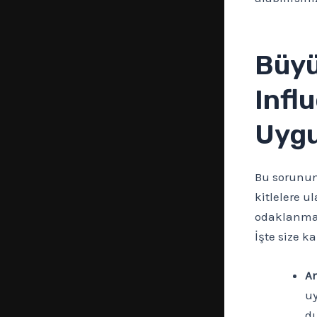
Büyü
Infl
Uyg
Bu sorunun 
kitlelere u
odaklanmanı
İşte size k
Am
uy
du