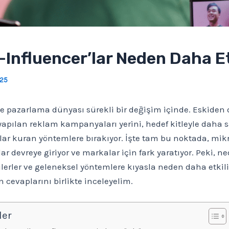
-Influencer’lar Neden Daha Et
025
pazarlama dünyası sürekli bir değişim içinde. Eskiden 
yapılan reklam kampanyaları yerini, hedef kitleyle daha
ar kuran yöntemlere bırakıyor. İşte tam bu noktada, mik
lar devreye giriyor ve markalar için fark yaratıyor. Peki, n
erler ve geleneksel yöntemlere kıyasla neden daha etkili
n cevaplarını birlikte inceleyelim.
ler