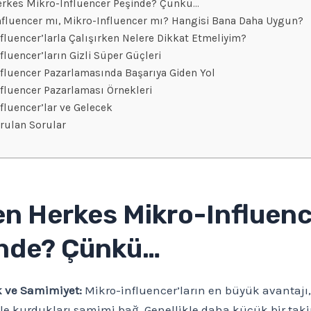
rkes Mikro-Influencer Peşinde? Çünkü…
fluencer mı, Mikro-Influencer mı? Hangisi Bana Daha Uygun?
fluencer’larla Çalışırken Nelere Dikkat Etmeliyim?
fluencer’ların Gizli Süper Güçleri
fluencer Pazarlamasında Başarıya Giden Yol
fluencer Pazarlaması Örnekleri
fluencer’lar ve Gelecek
rulan Sorular
n Herkes Mikro-Influenc
nde? Çünkü…
k ve Samimiyet:
Mikro-influencer’ların en büyük avantajı,
yle kurdukları samimi bağ. Genellikle daha küçük bir taki