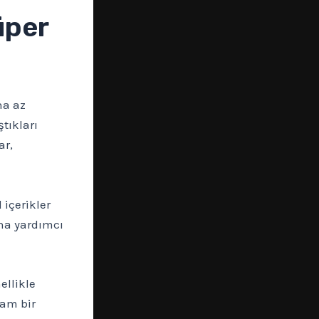
üper
ha az
ştıkları
ar,
 içerikler
ına yardımcı
ellikle
lam bir