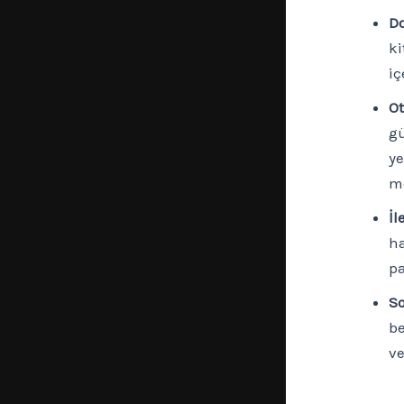
Do
ki
iç
Ot
gü
ye
me
İl
ha
pa
So
be
ve