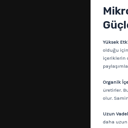
Mikr
Güçl
Yüksek Etki
olduğu için,
içeriklerin
paylaşımla
Organik İçe
üretirler. 
olur. Samim
Uzun Vadeli 
daha uzun v