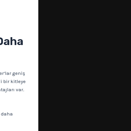
 Daha
r’lar geniş
 bir kitleye
ajları var.
r daha