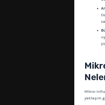
Am
Da
sa
Bü
uy
yü
Mikr
Nele
Mikro-influ
yaklaşım ge