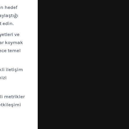
in hedef
aylaştığı
 edin.
etleri ve
llar koymak
dece temel
i iletişim
nizi
i metrikler
etkileşimi