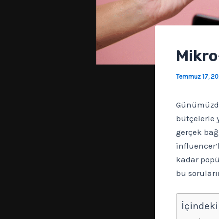
Mikro
Temmuz 17, 2
Günümüzde 
bütçelerle 
gerçek bağl
influencer’
kadar popül
bu soruları
İçindeki