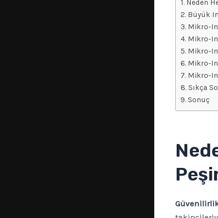
Neden He
Büyük In
Mikro-In
Mikro-In
Mikro-In
Mikro-In
Mikro-In
Sıkça So
Sonuç
Nede
Peşi
Güvenilirli
takipçileri