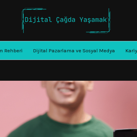
m Rehberi
Dijital Pazarlama ve Sosyal Medya
Kari