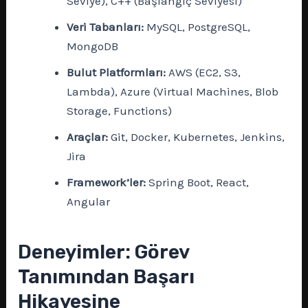
Seviye), C++ (Başlangıç Seviyesi)
Veri Tabanları:
MySQL, PostgreSQL,
MongoDB
Bulut Platformları:
AWS (EC2, S3,
Lambda), Azure (Virtual Machines, Blob
Storage, Functions)
Araçlar:
Git, Docker, Kubernetes, Jenkins,
Jira
Framework’ler:
Spring Boot, React,
Angular
Deneyimler: Görev
Tanımından Başarı
Hikayesine