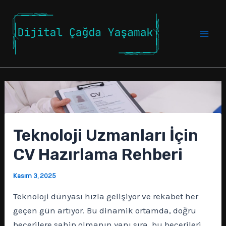
İçeriğe
atla
Mai
Men
Teknoloji Uzmanları İçin
CV Hazırlama Rehberi
Kasım 3, 2025
Teknoloji dünyası hızla gelişiyor ve rekabet her
geçen gün artıyor. Bu dinamik ortamda, doğru
becerilere sahip olmanın yanı sıra, bu becerileri