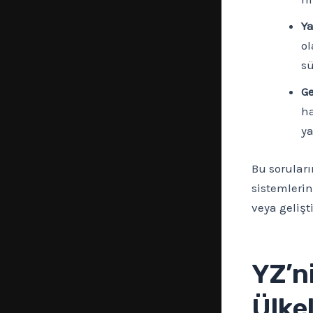
Ya
ol
sü
Ge
ha
ya
Bu sorular
sistemlerin
veya gelişt
YZ’n
Ülke