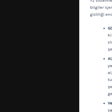
YZ sistemler
bilgiler içe
gizliliği en
GD
ki
si
şe
Al
ya
al
tü
şe
ge
Ve
sa