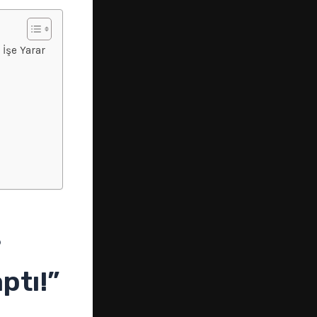
İşe Yarar
?
ptı!”