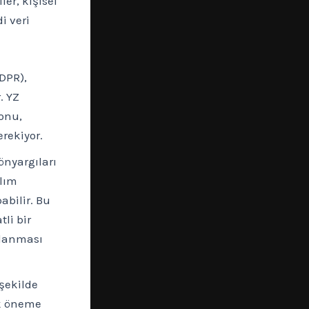
ler, kişisel
i veri
DPR),
. YZ
onu,
erekiyor.
 önyargıları
alım
abilir. Bu
tli bir
rlanması
 şekilde
ik öneme