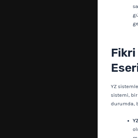
sa
gü
ge
Fikri
Eser
YZ sistemle
sistemi, bir
durumda, bu
YZ
ol
m