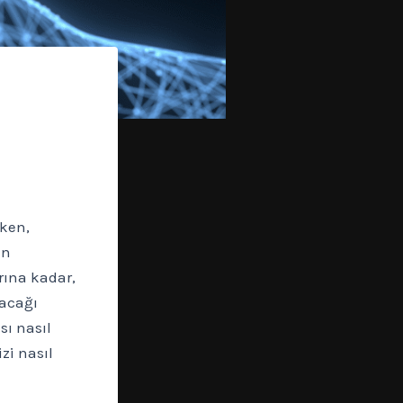
ken,
en
rına kadar,
nacağı
sı nasıl
zi nasıl