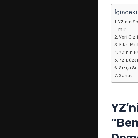
İçindeki
YZ’nin S
mı?
Veri Gizl
Fikri Mül
YZ’nin H
YZ Düzen
Sıkça So
Sonuç
YZ’n
“Ben
Deme