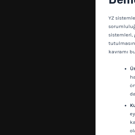
YZ sistemle
sorumluluğ
sistemleri,
tutulmasın
kavramı bul
Ür
ha
ön
da
Ku
ey
ka
o