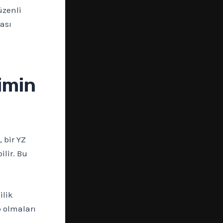
üzenli
ası
Kimin
 bir YZ
ilir. Bu
ilik
p olmaları