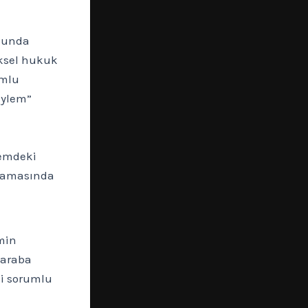
umunda
ksel hukuk
umlu
eylem”
temdeki
aşamasında
min
 araba
mi sorumlu