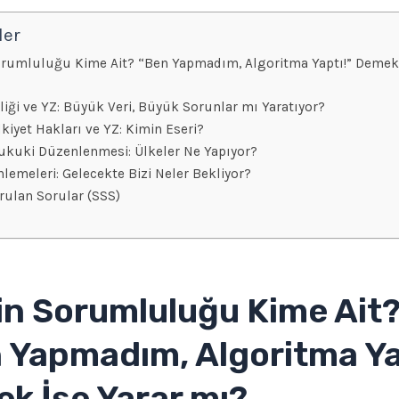
ler
orumluluğu Kime Ait? “Ben Yapmadım, Algoritma Yaptı!” Demek 
iliği ve YZ: Büyük Veri, Büyük Sorunlar mı Yaratıyor?
kiyet Hakları ve YZ: Kimin Eseri?
ukuki Düzenlenmesi: Ülkeler Ne Yapıyor?
lemeleri: Gelecekte Bizi Neler Bekliyor?
rulan Sorular (SSS)
in Sorumluluğu Kime Ait
 Yapmadım, Algoritma Ya
k İşe Yarar mı?