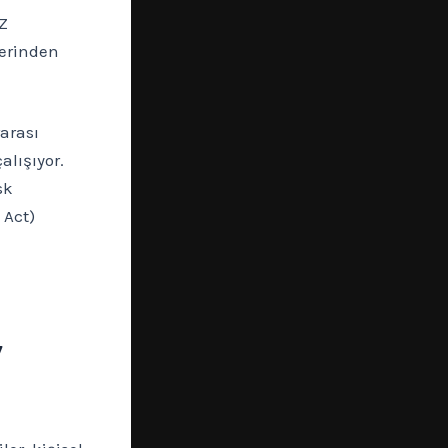
Z
lerinden
arası
lışıyor.
sk
 Act)
,