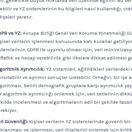
i, genellikle büyük miktarda veri üzerinde eğitilir. Bu veri
rebilir ve YZ sistemlerinin bu bilgileri nasıl kullandığı, cidd
dişeleri yaratır.
PR ve YZ:
Avrupa Birliği Genel Veri Koruma Yönetmeliği (G
şisel verilerin işlenmesi konusunda katı kurallar getiriyor
stemlerinin GDPR ile uyumlu olması için, veri minimizasy
ffaflık ve hesap verebilirlik gibi ilkelere dikkat edilmesi g
goritmik Ayrımcılık:
YZ sistemleri, eğitildikleri verilerdeki
nsıtabilir ve ayrımcı sonuçlar üretebilir. Örneğin, bir işe 
goritması, belirli demografik gruplara karşı ayrımcılık yap
r algoritmik ayrımcılığı önlemek için, veri setlerinin dikka
kilde incelenmesi ve algoritmaların adil bir şekilde tasa
rekiyor.
ri Güvenliği:
Kişisel verilerin YZ sistemlerinde güvenli bir
klanması ve işlenmesi, veri ihlallerini önlemek için krit