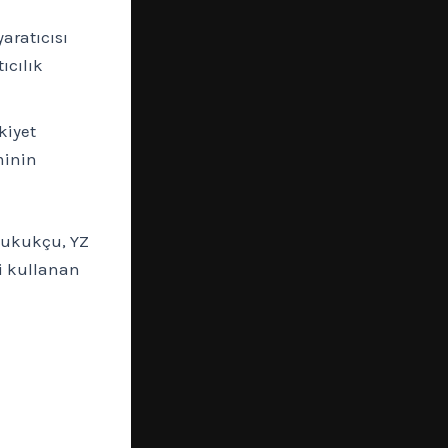
aratıcısı
ıcılık
kiyet
minin
hukukçu, YZ
ni kullanan