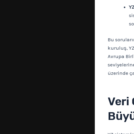
YZ
si
so
Bu soruları
kuruluş, Y
Avrupa Birl
seviyelerin
üzerinde ça
Veri 
Büyü