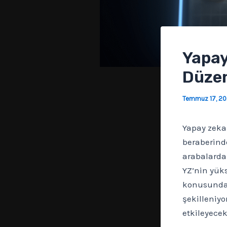
Yapay
Düzen
Temmuz 17, 2
Yapay zeka
beraberinde
arabalardan
YZ’nin yüks
konusunda ö
şekilleniyo
etkileyecek